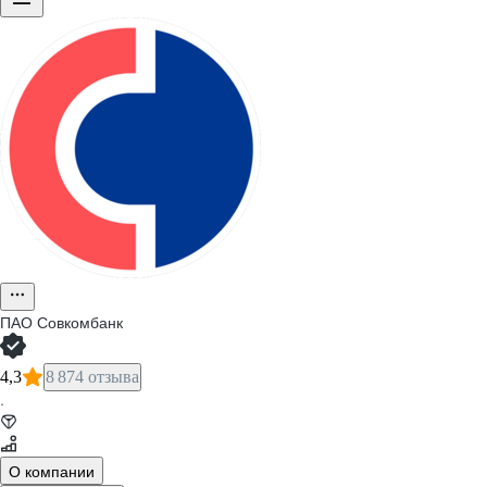
ПАО
Совкомбанк
4,3
8 874 отзыва
·
О компании