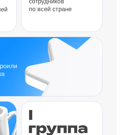
сотрудников
по всей стране
лей
троили
ка