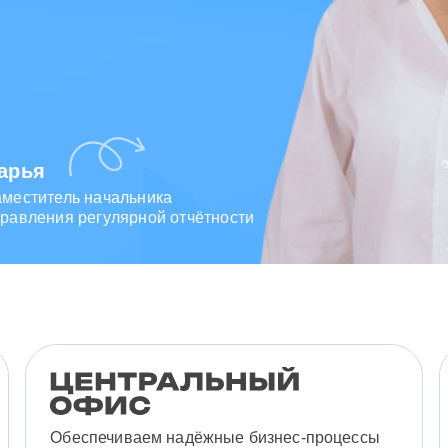
арья
аместитель начальника
равления регулярной отчётности
Обеспечиваем надёжные бизнес-процессы