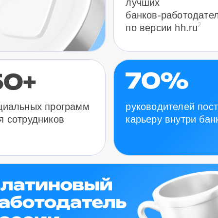
лучших
банков-работодате
2
по версии hh.ru
руководителей пос
циальных программ
карьеру внутри бан
я сотрудников