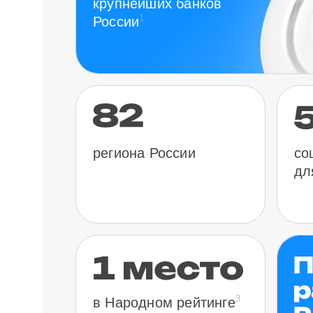
крупнейших банков
1
России
региона России
со
дл
3
в Народном рейтинге