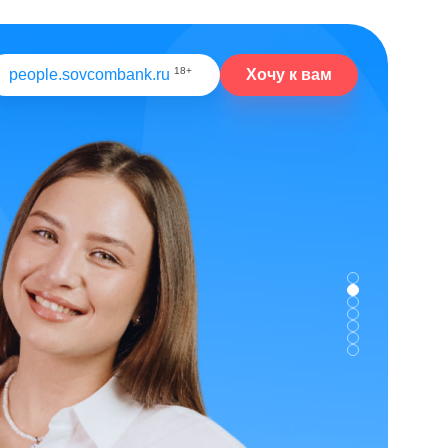
18+
Хочу к вам
people.sovcombank.ru