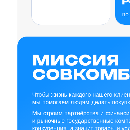
по
Чтобы жизнь каждого нашего клиен
мы помогаем людям делать покупк
Мы строим партнёрства и финанси
и рыночные государственные компа
конкуренция, а значит товары и ус