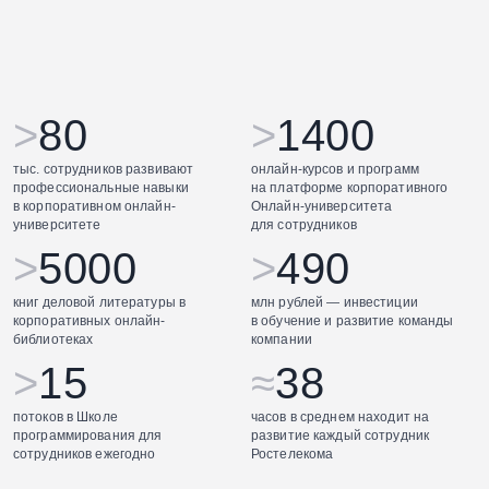
>
80
>
1400
тыс. сотрудников развивают
онлайн-курсов и программ
профессиональные навыки
на платформе корпоративного
в корпоративном онлайн-
Онлайн-университета
университете
для сотрудников
>
5000
>
490
книг деловой литературы в
млн рублей — инвестиции
корпоративных онлайн-
в обучение и развитие команды
библиотеках
компании
>
15
≈
38
потоков в Школе
часов в среднем находит на
программирования для
развитие каждый сотрудник
сотрудников ежегодно
Ростелекома