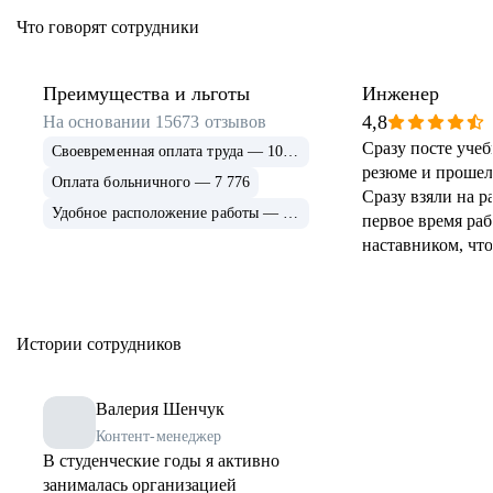
Что говорят сотрудники
Преимущества и льготы
Инженер
4,8
На основании
15673
отзывов
Сразу посте уче
Своевременная оплата труда — 10 982
резюме и прошел
Оплата больничного — 7 776
Сразу взяли на р
Удобное расположение работы — 6 600
первое время раб
наставником, что
получения практ
Зарплата хорошая
меня устраивают.
часто проводят 
Истории сотрудников
различные мероп
которых удалось
Валерия Шенчук
втянуться в колл
Контент-менеджер
многими коллег
В студенческие годы я активно
язык
занималась организацией