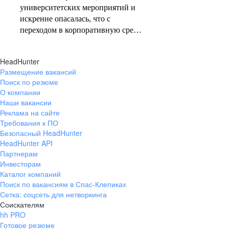
университетских мероприятий и
искренне опасалась, что с
переходом в корпоративную среду
столкнусь исключительно с
рутинными задачами. Эти
HeadHunter
опасения не оправдались. Сейчас
Размещение вакансий
в моём портфолио — ивенты
Поиск по резюме
всероссийского уровня. Масштаб
О компании
задач здесь принципиально иной.
Наши вакансии
«Ростелеком» предоставляет
Реклама на сайте
пространство для реализации
Требования к ПО
амбициозных идей, полное
Безопасный HeadHunter
HeadHunter API
погружение в бизнес-процессы с
Партнерам
первых дней стажировки и работу
Инвесторам
в команде профессионалов
Каталог компаний
высокого уровня. Ключевой
Поиск по вакансиям в Спас-Клепиках
ресурс, который я здесь получила,
Сетка: соцсеть для нетворкинга
— сообщество коллег, готовых
Соискателям
делиться экспертизой и
hh PRO
сопровождать на этапе адаптации.
Готовое резюме