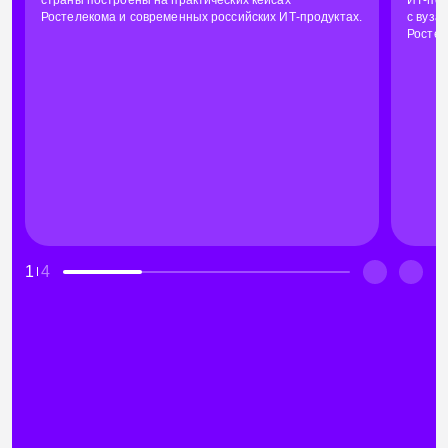
Ростелекома и современных российских ИТ-продуктах.
с вуза
Ростел
1
4