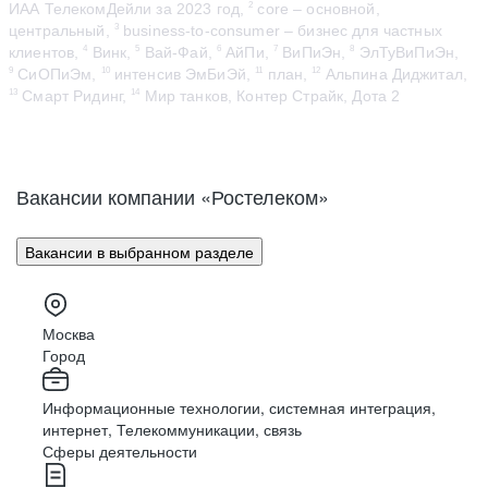
ИАА ТелекомДейли за 2023 год,
core – основной,
2
центральный,
business-to-consumer – бизнес для частных
3
клиентов,
Винк,
Вай-Фай,
АйПи,
ВиПиЭн,
ЭлТуВиПиЭн,
4
5
6
7
8
СиОПиЭм,
интенсив ЭмБиЭй,
план,
Альпина Диджитал,
9
10
11
12
Смарт Ридинг,
Мир танков, Контер Страйк, Дота 2
13
14
Вакансии компании «Ростелеком»
Вакансии в выбранном разделе
Москва
Город
Информационные технологии, системная интеграция,
интернет, Телекоммуникации, связь
Сферы деятельности