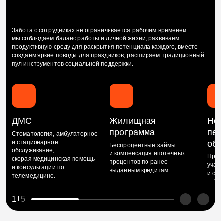
Забота о сотрудниках не ограничивается рабочим временем:
мы соблюдаем баланс работы и личной жизни, развиваем
продуктивную среду для раскрытия потенциала каждого, вместе
создаём яркие поводы для праздников, расширяем традиционный
пул инструментов социальной поддержки.
ДМС
Жилищная
Не
программа
пе
Стоматология, амбулаторное
и стационарное
об
Беспроцентные займы
обслуживание,
и компенсация ипотечных
Прог
скорая медицинская помощь
процентов по ранее
учас
и консультации по
выданным кредитам.
и со
телемедицине.
в фо
капи
1
5
сбе
и на