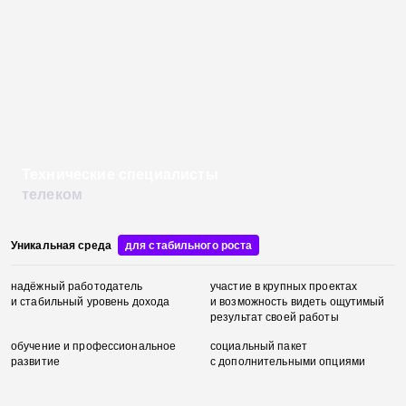
Технические специалисты
телеком
Уникальная среда
для стабильного роста
надёжный
работодатель
участие в крупных проектах
и стабильный
уровень дохода
и возможность видеть
ощутимый
результат своей
работы
обучение
и профессиональное
социальный
пакет
развитие
с дополнительными
опциями