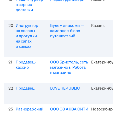
в сервис
доставки
20
Инструктор
Будем знакомы —
Казань
на сплавы
камерное бюро
и прогулки
путешествий
на сапах
и каяках
21
Продавец-
ООО Бристоль, сеть
Екатеринбур
кассир
магазинов, Работа
в магазине
22
Продавец
LOVE REPUBLIC
Екатеринбур
23
Разнорабочий
ООО СЗ АКВА СИТИ
Новосибирск