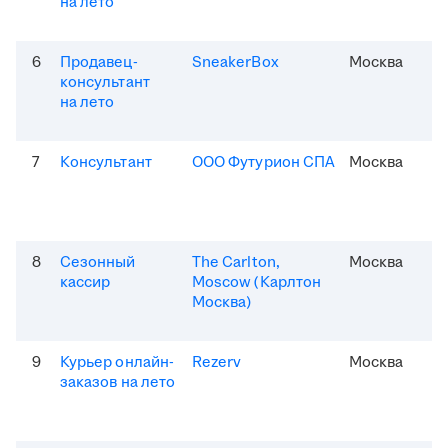
на лето
6
Продавец-
SneakerBox
Москва
консультант
на лето
7
Консультант
ООО Футурион СПА
Москва
8
Сезонный
The Carlton,
Москва
кассир
Moscow (Карлтон
Москва)
9
Курьер онлайн-
Rezerv
Москва
заказов на лето