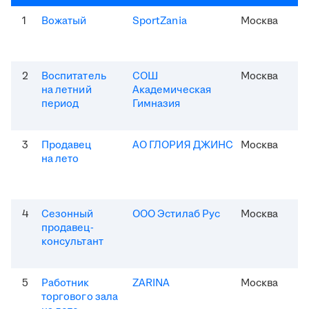
1
Вожатый
SportZania
Москва
2
Воспитатель
СОШ
Москва
на летний
Академическая
период
Гимназия
3
Продавец
АО ГЛОРИЯ ДЖИНС
Москва
на лето
4
Сезонный
ООО Эстилаб Рус
Москва
продавец-
консультант
5
Работник
ZARINA
Москва
торгового зала