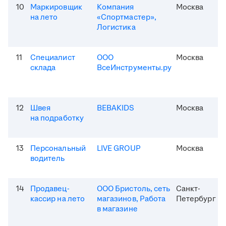
10
Маркировщик
Компания
Москва
на лето
«Спортмастер»,
Логистика
11
Специалист
ООО
Москва
склада
ВсеИнструменты.ру
12
Швея
BEBAKIDS
Москва
на подработку
13
Персональный
LIVE GROUP
Москва
водитель
14
Продавец-
ООО Бристоль, сеть
Санкт-
кассир на лето
магазинов, Работа
Петербург
в магазине