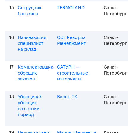
15
Сотрудник
TERMOLAND
Санкт-
бассейна
Петербург
16
Начинающий
ОСГ Рекордз
Санкт-
специалист
Менеджмент
Петербург
на склад
17
Комплектовщик-
САТУРН —
Санкт-
сборщик
строительные
Петербург
заказов
материалы
18
Уборщица/
Взлёт, ГК
Санкт-
уборщик
Петербург
на летний
период
19
Пеший курьер
Маркет Деливери
Казань