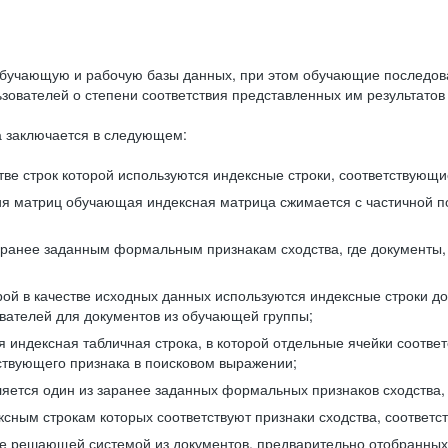
бучающую и рабочую базы данных, при этом обучающие последов
ователей о степени соответствия представленных им результатов 
 заключается в следующем:
ве строк которой используются индексные строки, соответствующ
ия матриц обучающая индексная матрица сжимается с частичной п
аранее заданным формальным признакам сходства, где документы,
ой в качестве исходных данных используются индексные строки д
ователей для документов из обучающей группы;
индексная табличная строка, в которой отдельные ячейки соответ
тствующего признака в поисковом выражении;
ляется один из заранее заданных формальных признаков сходства
ксным строкам которых соответствуют признаки сходства, соотве
е решающей системой из документов, предварительно отобранных 