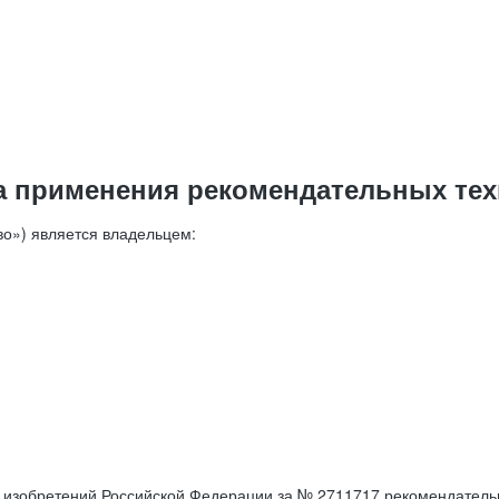
а применения рекомендательных тех
о») является владельцем:
е изобретений Российской Федерации за № 2711717 рекомендатель