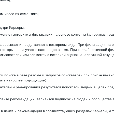
ом числе их семантика;
нутри Карьеры.
еняет алгоритмы фильтрации на основе контента (алгоритмы град
фровывает и представляет в векторном виде. При фильтрации на о
ли которые он изучает в настоящее время. При коллаборативной ф
льзователей или элементы с историей оценок, аналогичной текущ
и поиске в базе резюме и запросов соискателей при поиске вакан
рать наиболее подходящие;
одателей и ранжирования результатов поисковой выдачи в целях п
 ленте рекомендаций, вариантов подписок на людей и сообщества 
 в ленте и рекомендаций в соответствующих разделах Карьеры, а