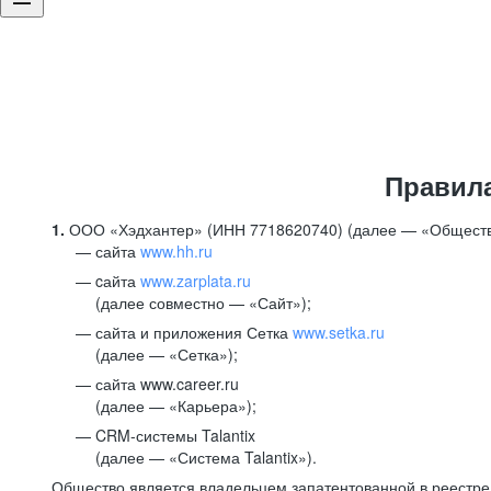
Правил
1.
ООО «Хэдхантер» (ИНН 7718620740) (далее — «Обществ
сайта
www.hh.ru
cайта
www.zarplata.ru
(далее совместно — «Сайт»);
сайта и приложения Сетка
www.setka.ru
(далее — «Сетка»);
сайта www.career.ru
(далее — «Карьера»);
CRM-системы Talantix
(далее — «Система Talantix»).
Общество является владельцем запатентованной в реестр