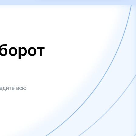
борот
едите всю