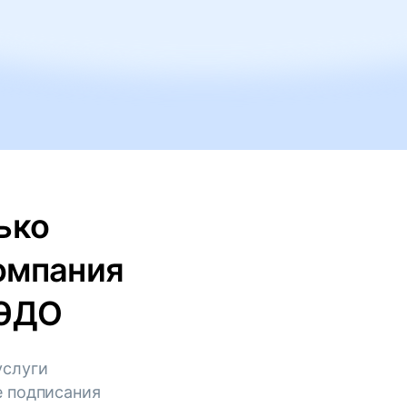
ько
омпания
КЭДО
услуги
е подписания